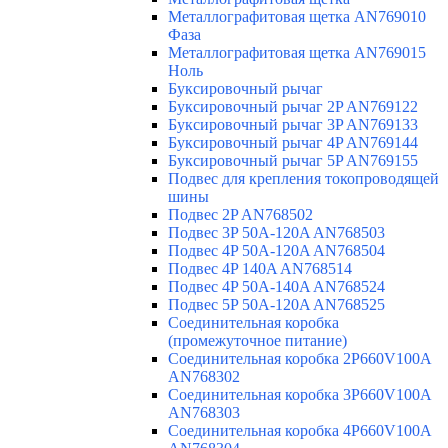
Металлографитовая щетка AN769010
Фаза
Металлографитовая щетка AN769015
Ноль
Буксировочный рычаг
Буксировочный рычаг 2P AN769122
Буксировочный рычаг 3P AN769133
Буксировочный рычаг 4P AN769144
Буксировочный рычаг 5P AN769155
Подвес для крепления токопроводящей
шины
Подвес 2P AN768502
Подвес 3P 50A-120A AN768503
Подвес 4P 50A-120A AN768504
Подвес 4P 140A AN768514
Подвес 4P 50A-140A AN768524
Подвес 5P 50A-120A AN768525
Соединительная коробка
(промежуточное питание)
Соединительная коробка 2P660V100A
AN768302
Соединительная коробка 3P660V100A
AN768303
Соединительная коробка 4P660V100A