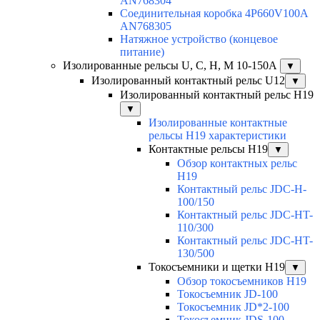
AN768304
Соединительная коробка 4P660V100A
AN768305
Натяжное устройство (концевое
питание)
Изолированные рельсы U, C, H, M 10-150А
▼
Изолированный контактный рельс U12
▼
Изолированный контактный рельс Н19
▼
Изолированные контактные
рельсы Н19 характеристики
Контактные рельсы H19
▼
Обзор контактных рельс
H19
Контактный рельс JDC-H-
100/150
Контактный рельс JDC-HT-
110/300
Контактный рельс JDC-HT-
130/500
Токосъемники и щетки H19
▼
Обзор токосъемников H19
Токосъемник JD-100
Токосъемник JD*2-100
Токосъемник JDS-100