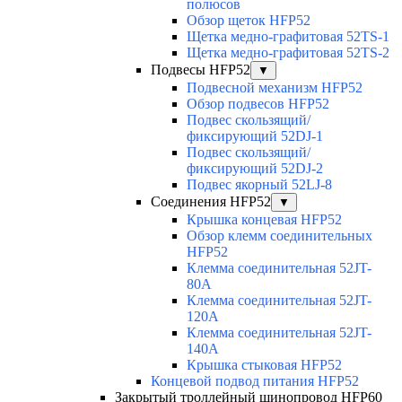
полюсов
Обзор щеток HFP52
Щетка медно-графитовая 52TS-1
Щетка медно-графитовая 52TS-2
Подвесы HFP52
▼
Подвесной механизм HFP52
Обзор подвесов HFP52
Подвес скользящий/
фиксирующий 52DJ-1
Подвес скользящий/
фиксирующий 52DJ-2
Подвес якорный 52LJ-8
Соединения HFP52
▼
Крышка концевая HFP52
Обзор клемм соединительных
HFP52
Клемма соединительная 52JT-
80A
Клемма соединительная 52JT-
120A
Клемма соединительная 52JT-
140A
Крышка стыковая HFP52
Концевой подвод питания HFP52
Закрытый троллейный шинопровод HFP60