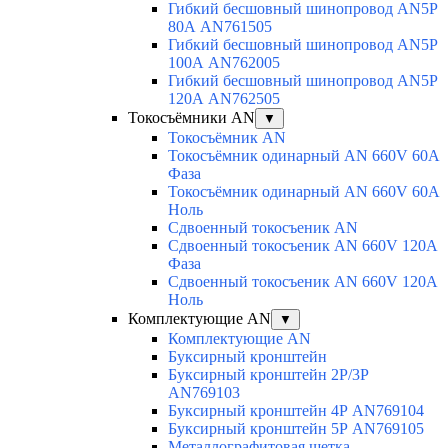
Гибкий бесшовный шинопровод AN5P
80А AN761505
Гибкий бесшовный шинопровод AN5P
100А AN762005
Гибкий бесшовный шинопровод AN5P
120А AN762505
Токосъёмники AN
▼
Токосъёмник AN
Токосъёмник одинарный AN 660V 60A
Фаза
Токосъёмник одинарный AN 660V 60A
Ноль
Сдвоенный токосъеник AN
Сдвоенный токосъеник AN 660V 120A
Фаза
Сдвоенный токосъеник AN 660V 120A
Ноль
Комплектующие AN
▼
Комплектующие AN
Буксирный кронштейн
Буксирный кронштейн 2Р/3Р
AN769103
Буксирный кронштейн 4Р AN769104
Буксирный кронштейн 5Р AN769105
Металлографитовая щетка