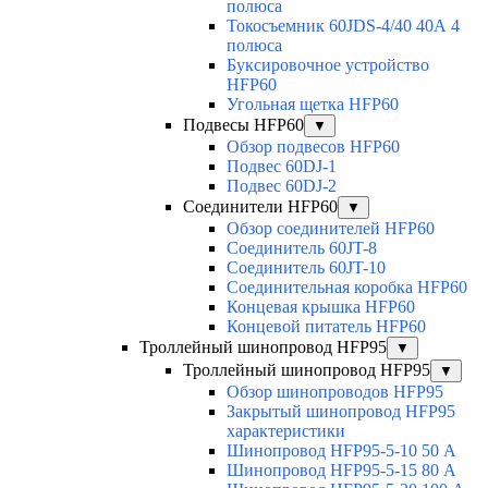
полюса
Токосъемник 60JDS-4/40 40А 4
полюса
Буксировочное устройство
HFP60
Угольная щетка HFP60
Подвесы HFP60
▼
Обзор подвесов HFP60
Подвес 60DJ-1
Подвес 60DJ-2
Соединители HFP60
▼
Обзор соединителей HFP60
Соединитель 60JT-8
Соединитель 60JT-10
Соединительная коробка HFP60
Концевая крышка HFP60
Концевой питатель HFP60
Троллейный шинопровод HFP95
▼
Троллейный шинопровод HFP95
▼
Обзор шинопроводов HFP95
Закрытый шинопровод HFP95
характеристики
Шинопровод HFP95-5-10 50 А
Шинопровод HFP95-5-15 80 А