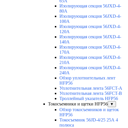
65A
Изолирующая секция 56JXD-4-
80A
Изолирующая секция 56JXD-4-
100A
Изолирующая секция 56JXD-4-
120A
Изолирующая секция 56JXD-4-
140A
Изолирующая секция 56JXD-4-
170A
Изолирующая секция 56JXD-4-
210A
Изолирующая секция 56JXD-4-
240A
Обзор уплотнительных лент
HFP56
Уплотнительная лента 56FCT-A
Уплотнительная лента 56FCT-B
Троллейный указатель HFP56
Токосъемники и щетки HFP56
▼
Обзор токосъемников и щеток
HFP56
Токосъемник 56JD-4/25 25А 4
полюса