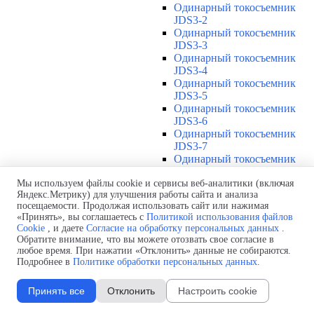
Одинарный токосъемник
JDS3-2
Одинарный токосъемник
JDS3-3
Одинарный токосъемник
JDS3-4
Одинарный токосъемник
JDS3-5
Одинарный токосъемник
JDS3-6
Одинарный токосъемник
JDS3-7
Одинарный токосъемник
JDS3-8
Одинарный токосъемник
Мы используем файлы cookie и сервисы веб-аналитики (включая
Яндекс.Метрику) для улучшения работы сайта и анализа
JDS3-9
посещаемости. Продолжая использовать сайт или нажимая
Одинарный токосъемник
«Принять», вы соглашаетесь с
Политикой использования файлов
JDS3-10
Cookie
, и даете
Согласие на обработку персональных данных
.
Одинарный токосъемник
Обратите внимание, что вы можете отозвать свое согласие в
JDS3-11
любое время. При нажатии «Отклонить» данные не собираются.
Одинарный токосъемник
Подробнее в
Политике обработки персональных данных
.
JDS3-12
Соединения U12
▼
Принять все
Отклонить
Настроить cookie
Защитная оболочка для
соединений U12