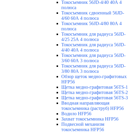
Токосъемник 56JD-4/40 40А 4
полюса
Токосъемник сдвоенный 56JD-
4/60 60А 4 полюса
Токосъемник 56JD-4/80 80А 4
полюса
Токосъемник для радиуса 56JD-
4/25 25А 4 полюса
Токосъемник для радиуса 56JD-
4/40 40А 4 полюса
Токосъемник для радиуса 56JD-
3/60 60А 3 полюса
Токосъемник для радиуса 56JD-
3/80 80А 3 полюса
Обзор щеток медно-графитовых
HFP56
Щетка медно-графитовая 56TS-1
Щетка медно-графитовая 56TS-2
Щетка медно-графитовая 56TS-3
Вводная направляющая
токосъемника (раструб) HFP56
Водило HFP56
Захват токосъемника HFP56
Подвесной механизм
токосъемника HFP56