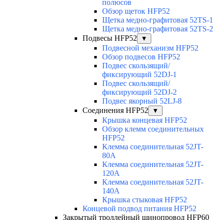
полюсов
Обзор щеток HFP52
Щетка медно-графитовая 52TS-1
Щетка медно-графитовая 52TS-2
Подвесы HFP52
▼
Подвесной механизм HFP52
Обзор подвесов HFP52
Подвес скользящий/
фиксирующий 52DJ-1
Подвес скользящий/
фиксирующий 52DJ-2
Подвес якорный 52LJ-8
Соединения HFP52
▼
Крышка концевая HFP52
Обзор клемм соединительных
HFP52
Клемма соединительная 52JT-
80A
Клемма соединительная 52JT-
120A
Клемма соединительная 52JT-
140A
Крышка стыковая HFP52
Концевой подвод питания HFP52
Закрытый троллейный шинопровод HFP60