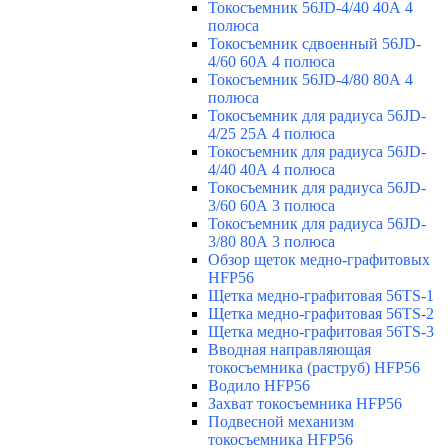
Токосъемник 56JD-4/40 40А 4
полюса
Токосъемник сдвоенный 56JD-
4/60 60А 4 полюса
Токосъемник 56JD-4/80 80А 4
полюса
Токосъемник для радиуса 56JD-
4/25 25А 4 полюса
Токосъемник для радиуса 56JD-
4/40 40А 4 полюса
Токосъемник для радиуса 56JD-
3/60 60А 3 полюса
Токосъемник для радиуса 56JD-
3/80 80А 3 полюса
Обзор щеток медно-графитовых
HFP56
Щетка медно-графитовая 56TS-1
Щетка медно-графитовая 56TS-2
Щетка медно-графитовая 56TS-3
Вводная направляющая
токосъемника (раструб) HFP56
Водило HFP56
Захват токосъемника HFP56
Подвесной механизм
токосъемника HFP56