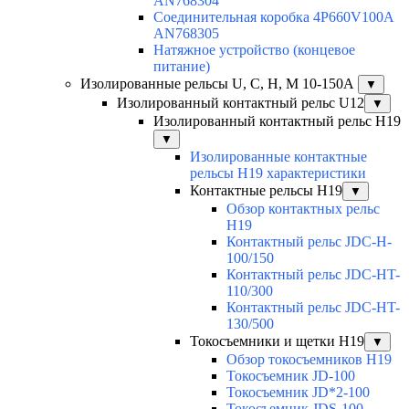
AN768304
Соединительная коробка 4P660V100A
AN768305
Натяжное устройство (концевое
питание)
Изолированные рельсы U, C, H, M 10-150А
▼
Изолированный контактный рельс U12
▼
Изолированный контактный рельс Н19
▼
Изолированные контактные
рельсы Н19 характеристики
Контактные рельсы H19
▼
Обзор контактных рельс
H19
Контактный рельс JDC-H-
100/150
Контактный рельс JDC-HT-
110/300
Контактный рельс JDC-HT-
130/500
Токосъемники и щетки H19
▼
Обзор токосъемников H19
Токосъемник JD-100
Токосъемник JD*2-100
Токосъемник JDS-100