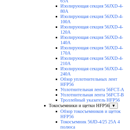
65A
Изолирующая секция 56JXD-4-
80A
Изолирующая секция 56JXD-4-
100A
Изолирующая секция 56JXD-4-
120A
Изолирующая секция 56JXD-4-
140A
Изолирующая секция 56JXD-4-
170A
Изолирующая секция 56JXD-4-
210A
Изолирующая секция 56JXD-4-
240A
Обзор уплотнительных лент
HFP56
Уплотнительная лента 56FCT-A
Уплотнительная лента 56FCT-B
Троллейный указатель HFP56
Токосъемники и щетки HFP56
▼
Обзор токосъемников и щеток
HFP56
Токосъемник 56JD-4/25 25А 4
полюса