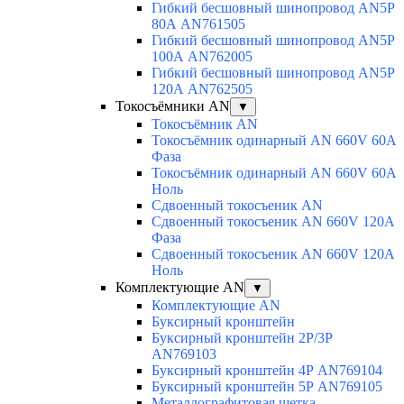
Гибкий бесшовный шинопровод AN5P
80А AN761505
Гибкий бесшовный шинопровод AN5P
100А AN762005
Гибкий бесшовный шинопровод AN5P
120А AN762505
Токосъёмники AN
▼
Токосъёмник AN
Токосъёмник одинарный AN 660V 60A
Фаза
Токосъёмник одинарный AN 660V 60A
Ноль
Сдвоенный токосъеник AN
Сдвоенный токосъеник AN 660V 120A
Фаза
Сдвоенный токосъеник AN 660V 120A
Ноль
Комплектующие AN
▼
Комплектующие AN
Буксирный кронштейн
Буксирный кронштейн 2Р/3Р
AN769103
Буксирный кронштейн 4Р AN769104
Буксирный кронштейн 5Р AN769105
Металлографитовая щетка