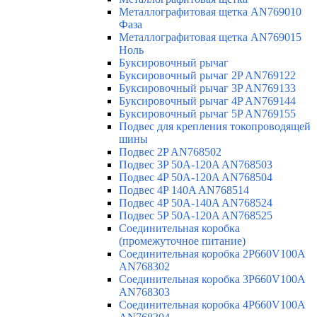
Металлографитовая щетка AN769010
Фаза
Металлографитовая щетка AN769015
Ноль
Буксировочный рычаг
Буксировочный рычаг 2P AN769122
Буксировочный рычаг 3P AN769133
Буксировочный рычаг 4P AN769144
Буксировочный рычаг 5P AN769155
Подвес для крепления токопроводящей
шины
Подвес 2P AN768502
Подвес 3P 50A-120A AN768503
Подвес 4P 50A-120A AN768504
Подвес 4P 140A AN768514
Подвес 4P 50A-140A AN768524
Подвес 5P 50A-120A AN768525
Соединительная коробка
(промежуточное питание)
Соединительная коробка 2P660V100A
AN768302
Соединительная коробка 3P660V100A
AN768303
Соединительная коробка 4P660V100A