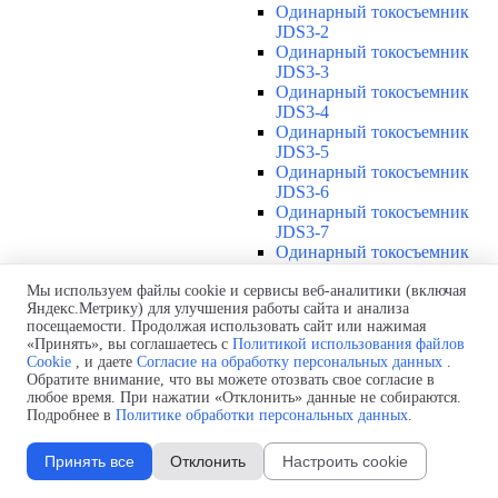
Одинарный токосъемник
JDS3-2
Одинарный токосъемник
JDS3-3
Одинарный токосъемник
JDS3-4
Одинарный токосъемник
JDS3-5
Одинарный токосъемник
JDS3-6
Одинарный токосъемник
JDS3-7
Одинарный токосъемник
JDS3-8
Одинарный токосъемник
Мы используем файлы cookie и сервисы веб-аналитики (включая
Яндекс.Метрику) для улучшения работы сайта и анализа
JDS3-9
посещаемости. Продолжая использовать сайт или нажимая
Одинарный токосъемник
«Принять», вы соглашаетесь с
Политикой использования файлов
JDS3-10
Cookie
, и даете
Согласие на обработку персональных данных
.
Одинарный токосъемник
Обратите внимание, что вы можете отозвать свое согласие в
JDS3-11
любое время. При нажатии «Отклонить» данные не собираются.
Одинарный токосъемник
Подробнее в
Политике обработки персональных данных
.
JDS3-12
Соединения U12
▼
Принять все
Отклонить
Настроить cookie
Защитная оболочка для
соединений U12