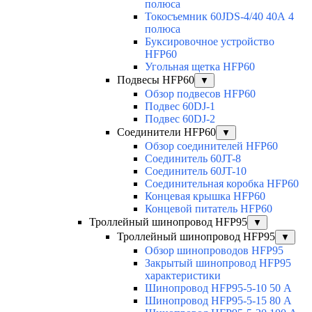
полюса
Токосъемник 60JDS-4/40 40А 4
полюса
Буксировочное устройство
HFP60
Угольная щетка HFP60
Подвесы HFP60
▼
Обзор подвесов HFP60
Подвес 60DJ-1
Подвес 60DJ-2
Соединители HFP60
▼
Обзор соединителей HFP60
Соединитель 60JT-8
Соединитель 60JT-10
Соединительная коробка HFP60
Концевая крышка HFP60
Концевой питатель HFP60
Троллейный шинопровод HFP95
▼
Троллейный шинопровод HFP95
▼
Обзор шинопроводов HFP95
Закрытый шинопровод HFP95
характеристики
Шинопровод HFP95-5-10 50 А
Шинопровод HFP95-5-15 80 А