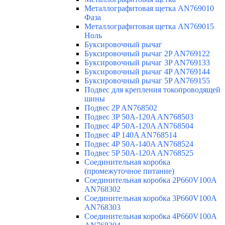
Металлографитовая щетка AN769010
Фаза
Металлографитовая щетка AN769015
Ноль
Буксировочный рычаг
Буксировочный рычаг 2P AN769122
Буксировочный рычаг 3P AN769133
Буксировочный рычаг 4P AN769144
Буксировочный рычаг 5P AN769155
Подвес для крепления токопроводящей
шины
Подвес 2P AN768502
Подвес 3P 50A-120A AN768503
Подвес 4P 50A-120A AN768504
Подвес 4P 140A AN768514
Подвес 4P 50A-140A AN768524
Подвес 5P 50A-120A AN768525
Соединительная коробка
(промежуточное питание)
Соединительная коробка 2P660V100A
AN768302
Соединительная коробка 3P660V100A
AN768303
Соединительная коробка 4P660V100A