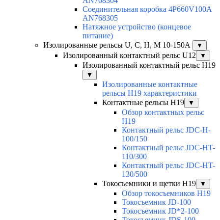
AN768304
Соединительная коробка 4P660V100A
AN768305
Натяжное устройство (концевое
питание)
Изолированные рельсы U, C, H, M 10-150А
▼
Изолированный контактный рельс U12
▼
Изолированный контактный рельс Н19
▼
Изолированные контактные
рельсы Н19 характеристики
Контактные рельсы H19
▼
Обзор контактных рельс
H19
Контактный рельс JDC-H-
100/150
Контактный рельс JDC-HT-
110/300
Контактный рельс JDC-HT-
130/500
Токосъемники и щетки H19
▼
Обзор токосъемников H19
Токосъемник JD-100
Токосъемник JD*2-100
Токосъемник JDS-100