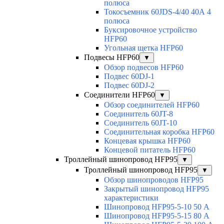
полюса
Токосъемник 60JDS-4/40 40А 4
полюса
Буксировочное устройство
HFP60
Угольная щетка HFP60
Подвесы HFP60
▼
Обзор подвесов HFP60
Подвес 60DJ-1
Подвес 60DJ-2
Соединители HFP60
▼
Обзор соединителей HFP60
Соединитель 60JT-8
Соединитель 60JT-10
Соединительная коробка HFP60
Концевая крышка HFP60
Концевой питатель HFP60
Троллейный шинопровод HFP95
▼
Троллейный шинопровод HFP95
▼
Обзор шинопроводов HFP95
Закрытый шинопровод HFP95
характеристики
Шинопровод HFP95-5-10 50 А
Шинопровод HFP95-5-15 80 А