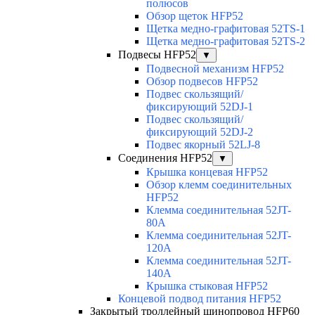
полюсов
Обзор щеток HFP52
Щетка медно-графитовая 52TS-1
Щетка медно-графитовая 52TS-2
Подвесы HFP52
▼
Подвесной механизм HFP52
Обзор подвесов HFP52
Подвес скользящий/
фиксирующий 52DJ-1
Подвес скользящий/
фиксирующий 52DJ-2
Подвес якорный 52LJ-8
Соединения HFP52
▼
Крышка концевая HFP52
Обзор клемм соединительных
HFP52
Клемма соединительная 52JT-
80A
Клемма соединительная 52JT-
120A
Клемма соединительная 52JT-
140A
Крышка стыковая HFP52
Концевой подвод питания HFP52
Закрытый троллейный шинопровод HFP60