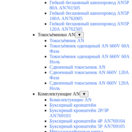
Гибкий бесшовный шинопровод AN5P
80А AN761505
Гибкий бесшовный шинопровод AN5P
100А AN762005
Гибкий бесшовный шинопровод AN5P
120А AN762505
Токосъёмники AN
▼
Токосъёмник AN
Токосъёмник одинарный AN 660V 60A
Фаза
Токосъёмник одинарный AN 660V 60A
Ноль
Сдвоенный токосъеник AN
Сдвоенный токосъеник AN 660V 120A
Фаза
Сдвоенный токосъеник AN 660V 120A
Ноль
Комплектующие AN
▼
Комплектующие AN
Буксирный кронштейн
Буксирный кронштейн 2Р/3Р
AN769103
Буксирный кронштейн 4Р AN769104
Буксирный кронштейн 5Р AN769105
Металлографитовая щетка