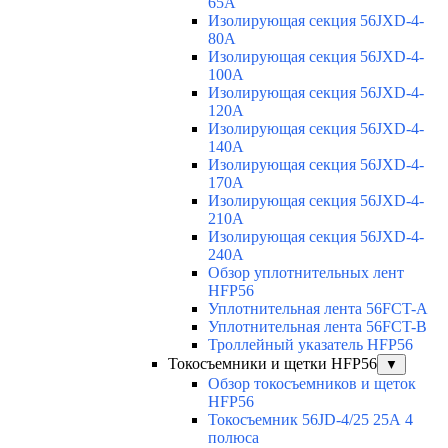
65A
Изолирующая секция 56JXD-4-
80A
Изолирующая секция 56JXD-4-
100A
Изолирующая секция 56JXD-4-
120A
Изолирующая секция 56JXD-4-
140A
Изолирующая секция 56JXD-4-
170A
Изолирующая секция 56JXD-4-
210A
Изолирующая секция 56JXD-4-
240A
Обзор уплотнительных лент
HFP56
Уплотнительная лента 56FCT-A
Уплотнительная лента 56FCT-B
Троллейный указатель HFP56
Токосъемники и щетки HFP56
▼
Обзор токосъемников и щеток
HFP56
Токосъемник 56JD-4/25 25А 4
полюса