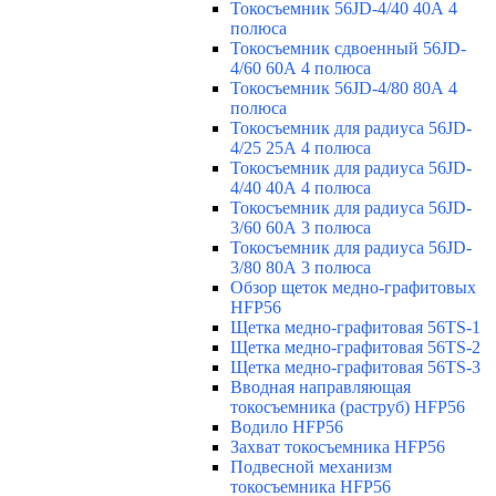
Токосъемник 56JD-4/40 40А 4
полюса
Токосъемник сдвоенный 56JD-
4/60 60А 4 полюса
Токосъемник 56JD-4/80 80А 4
полюса
Токосъемник для радиуса 56JD-
4/25 25А 4 полюса
Токосъемник для радиуса 56JD-
4/40 40А 4 полюса
Токосъемник для радиуса 56JD-
3/60 60А 3 полюса
Токосъемник для радиуса 56JD-
3/80 80А 3 полюса
Обзор щеток медно-графитовых
HFP56
Щетка медно-графитовая 56TS-1
Щетка медно-графитовая 56TS-2
Щетка медно-графитовая 56TS-3
Вводная направляющая
токосъемника (раструб) HFP56
Водило HFP56
Захват токосъемника HFP56
Подвесной механизм
токосъемника HFP56