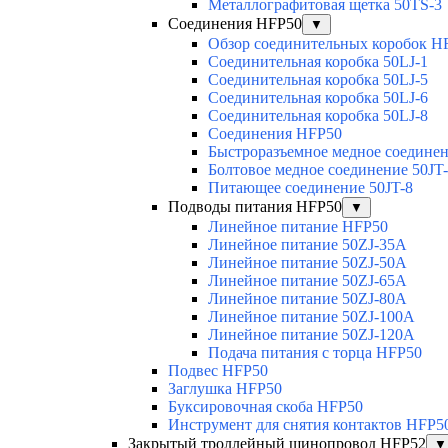
Металлографитовая щетка 50TS-3
Соединения HFP50
▼
Обзор соединительных коробок H
Соединительная коробка 50LJ-1
Соединительная коробка 50LJ-5
Соединительная коробка 50LJ-6
Соединительная коробка 50LJ-8
Соединения HFP50
Быстроразъемное медное соединен
Болтовое медное соединение 50JT
Питающее соединение 50JT-8
Подводы питания HFP50
▼
Линейное питание HFP50
Линейное питание 50ZJ-35A
Линейное питание 50ZJ-50A
Линейное питание 50ZJ-65A
Линейное питание 50ZJ-80A
Линейное питание 50ZJ-100A
Линейное питание 50ZJ-120A
Подача питания с торца HFP50
Подвес HFP50
Заглушка HFP50
Буксировочная скоба HFP50
Инструмент для снятия контактов HFP5
Закрытый троллейный шинопровод HFP52
▼