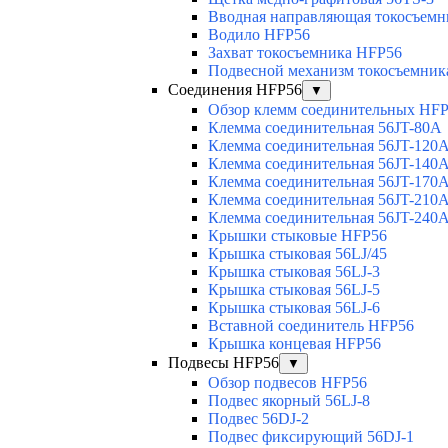
Вводная направляющая токосъемни
Водило HFP56
Захват токосъемника HFP56
Подвесной механизм токосъемник
Соединения HFP56
▼
Обзор клемм соединительных HF
Клемма соединительная 56JT-80A
Клемма соединительная 56JT-120
Клемма соединительная 56JT-140
Клемма соединительная 56JT-170
Клемма соединительная 56JT-210
Клемма соединительная 56JT-240
Крышки стыковые HFP56
Крышка стыковая 56LJ/45
Крышка стыковая 56LJ-3
Крышка стыковая 56LJ-5
Крышка стыковая 56LJ-6
Вставной соединитель HFP56
Крышка концевая HFP56
Подвесы HFP56
▼
Обзор подвесов HFP56
Подвес якорный 56LJ-8
Подвес 56DJ-2
Подвес фиксирующий 56DJ-1