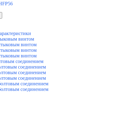
 HFP56
арактеристики
тыковым винтом
стыковым винтом
стыковым винтом
стыковым винтом
лтовым соединением
олтовым соединением
олтовым соединением
олтовым соединением
болтовым соединением
болтовым соединением