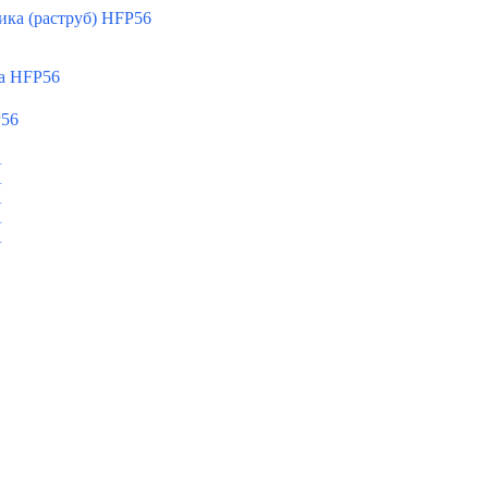
ка (раструб) HFP56
а HFP56
P56
A
A
A
A
A