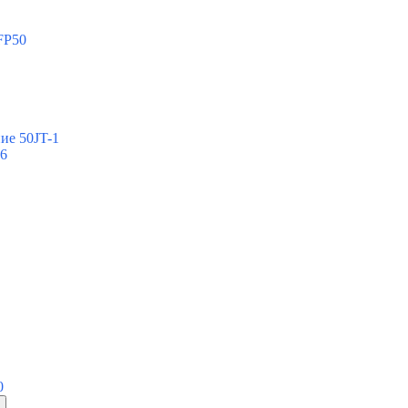
FP50
ие 50JT-1
-6
0