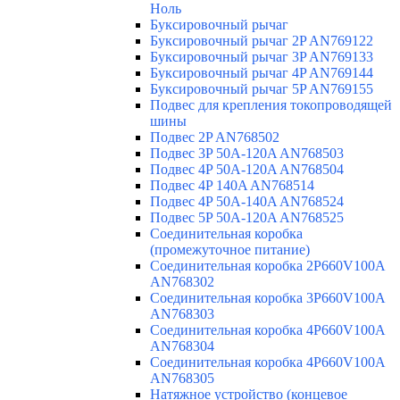
Ноль
Буксировочный рычаг
Буксировочный рычаг 2P AN769122
Буксировочный рычаг 3P AN769133
Буксировочный рычаг 4P AN769144
Буксировочный рычаг 5P AN769155
Подвес для крепления токопроводящей
шины
Подвес 2P AN768502
Подвес 3P 50A-120A AN768503
Подвес 4P 50A-120A AN768504
Подвес 4P 140A AN768514
Подвес 4P 50A-140A AN768524
Подвес 5P 50A-120A AN768525
Соединительная коробка
(промежуточное питание)
Соединительная коробка 2P660V100A
AN768302
Соединительная коробка 3P660V100A
AN768303
Соединительная коробка 4P660V100A
AN768304
Соединительная коробка 4P660V100A
AN768305
Натяжное устройство (концевое