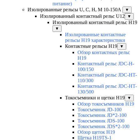
питание)
Изолированные рельсы U, C, H, M 10-150А
▼
Изолированный контактный рельс U12
▼
Изолированный контактный рельс Н19
▼
Изолированные контактные
рельсы Н19 характеристики
Контактные рельсы H19
▼
Обзор контактных рельс
H19
Контактный рельс JDC-H-
100/150
Контактный рельс JDC-HT-
110/300
Контактный рельс JDC-HT-
130/500
Токосъемники и щетки H19
▼
Обзор токосъемников H19
Токосъемник JD-100
Токосъемник JD*2-100
Токосъемник JDS-100
Токосъемник JDS*2-100
Обзор щеток H19
Щетка H19TS-1